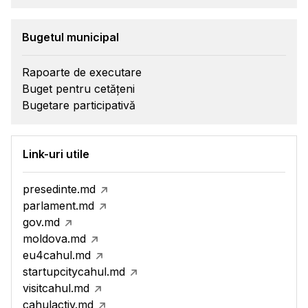
Bugetul municipal
Rapoarte de executare
Buget pentru cetățeni
Bugetare participativă
Link-uri utile
presedinte.md
parlament.md
gov.md
moldova.md
eu4cahul.md
startupcitycahul.md
visitcahul.md
cahulactiv.md