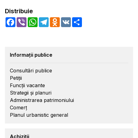
Distribuie
Facebook
Viber
WhatsApp
Telegram
Odnoklassniki
VK
Share
Informații publice
Consultări publice
Petiții
Funcții vacante
Strategii și planuri
Administrarea patrimoniului
Comerț
Planul urbanistic general
Achiziții