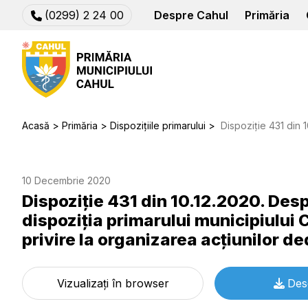
(0299) 2 24 00
Despre Cahul
Primăria
Acasă
Primăria
Dispozițiile primarului
Dispoziție 431 din 10.12.2020. Despre introducerea unor completări în d
10 Decembrie 2020
Dispoziție 431 din 10.12.2020. Des
dispoziţia primarului municipiului 
privire la organizarea acţiunilor d
Vizualizați în browser
Des