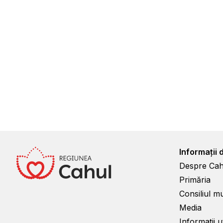
Informații 
Despre Cah
Primăria
Consiliul m
Media
Informații ut