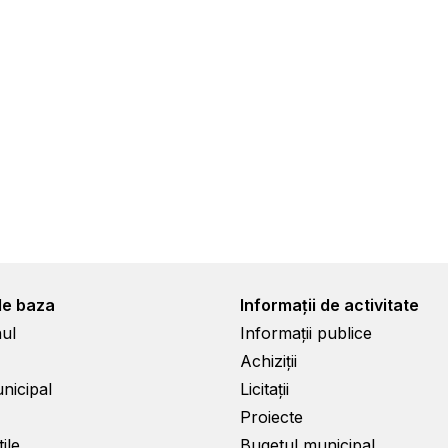
de baza
Informații de activitate
ul
Informații publice
Achiziții
unicipal
Licitații
Proiecte
ile
Bugetul municipal