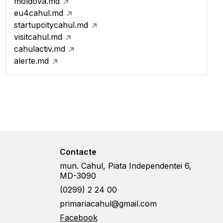
moldova.md
eu4cahul.md
startupcitycahul.md
visitcahul.md
cahulactiv.md
alerte.md
Contacte
mun. Cahul, Piata Independentei 6,
MD-3090
(0299) 2 24 00
primariacahul@gmail.com
Facebook