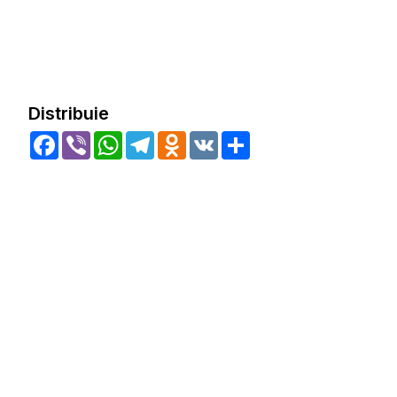
Distribuie
Facebook
Viber
WhatsApp
Telegram
Odnoklassniki
VK
Share