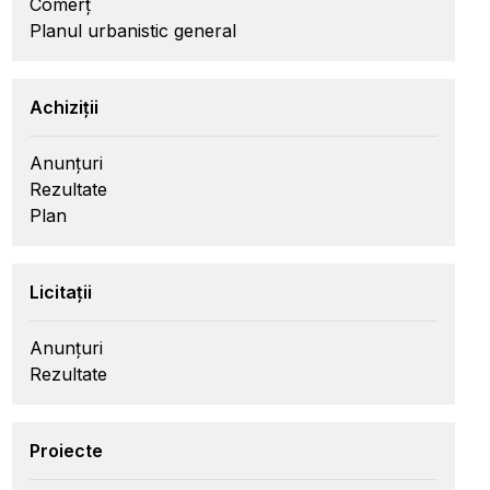
Comerț
Planul urbanistic general
Achiziții
Anunțuri
Rezultate
Plan
Licitații
Anunțuri
Rezultate
Proiecte