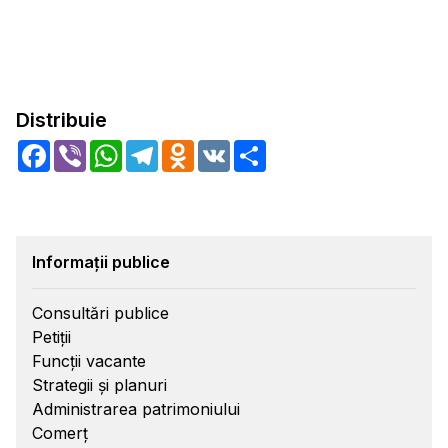
Distribuie
Facebook
Viber
WhatsApp
Telegram
Odnoklassniki
VK
Share
Informații publice
Consultări publice
Petiții
Funcții vacante
Strategii și planuri
Administrarea patrimoniului
Comerț