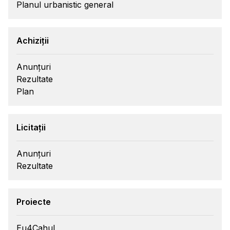
Planul urbanistic general
Achiziții
Anunțuri
Rezultate
Plan
Licitații
Anunțuri
Rezultate
Proiecte
Eu4Cahul