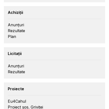
Achiziții
Anunțuri
Rezultate
Plan
Licitații
Anunțuri
Rezultate
Proiecte
Eu4Cahul
Proiect șos. Griviței