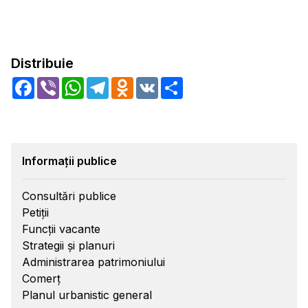
Distribuie
Facebook
Viber
WhatsApp
Telegram
Odnoklassniki
VK
Share
Informații publice
Consultări publice
Petiții
Funcții vacante
Strategii și planuri
Administrarea patrimoniului
Comerț
Planul urbanistic general