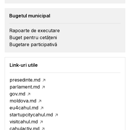
Bugetul municipal
Rapoarte de executare
Buget pentru cetățeni
Bugetare participativă
Link-uri utile
presedinte.md
parlament.md
gov.md
moldova.md
eu4cahul.md
startupcitycahul.md
visitcahul.md
cahulactiv.md