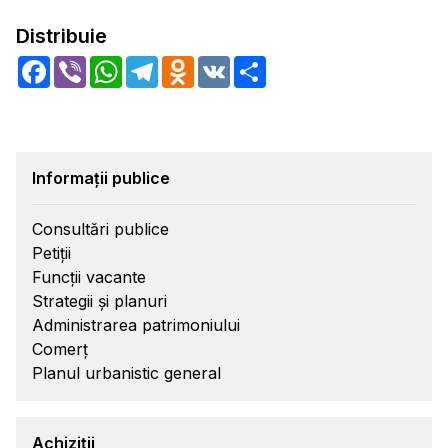
Distribuie
Facebook
Viber
WhatsApp
Telegram
Odnoklassniki
VK
Share
Informații publice
Consultări publice
Petiții
Funcții vacante
Strategii și planuri
Administrarea patrimoniului
Comerț
Planul urbanistic general
Achiziții