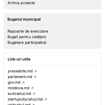
Arhiva proiecte
Bugetul municipal
Rapoarte de executare
Buget pentru cetățeni
Bugetare participativă
Link-uri utile
presedinte.md
parlament.md
gov.md
moldova.md
eu4cahul.md
startupcitycahul.md
visitcahul.md