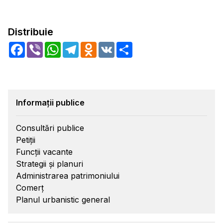
Distribuie
Facebook
Viber
WhatsApp
Telegram
Odnoklassniki
VK
Share
Informații publice
Consultări publice
Petiții
Funcții vacante
Strategii și planuri
Administrarea patrimoniului
Comerț
Planul urbanistic general