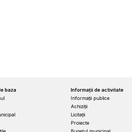
de baza
Informații de activitate
ul
Informații publice
Achiziții
unicipal
Licitații
Proiecte
ile
Bugetul municipal