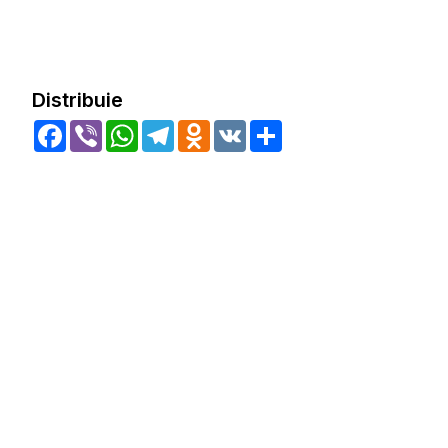
Distribuie
Facebook
Viber
WhatsApp
Telegram
Odnoklassniki
VK
Share