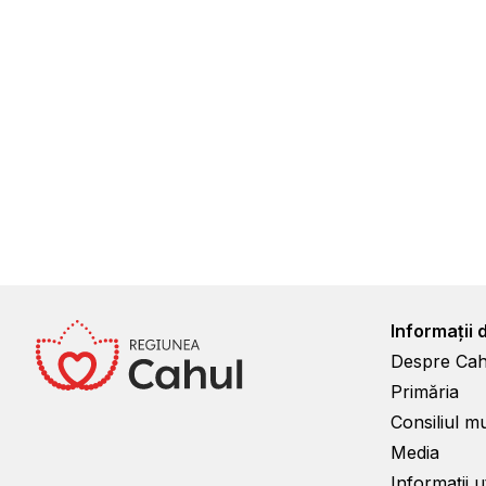
Informații 
Despre Cah
Primăria
Consiliul m
Media
Informații ut