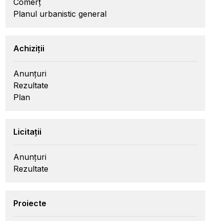
Comerț
Planul urbanistic general
Achiziții
Anunțuri
Rezultate
Plan
Licitații
Anunțuri
Rezultate
Proiecte