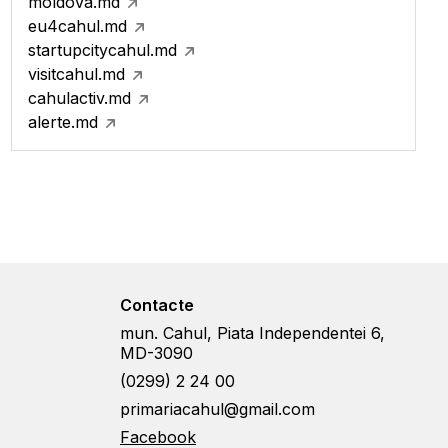
moldova.md
eu4cahul.md
startupcitycahul.md
visitcahul.md
cahulactiv.md
alerte.md
Contacte
mun. Cahul, Piata Independentei 6,
MD-3090
(0299) 2 24 00
primariacahul@gmail.com
Facebook