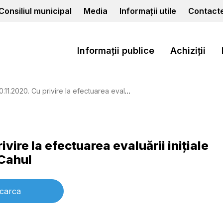
Consiliul municipal
Media
Informații utile
Contact
Informații publice
Achiziții
e la efectuarea evaluării iniţiale a situaţiei locuitorilor municipiului Cahul
ivire la efectuarea evaluării iniţiale
 Cahul
carca