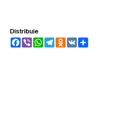
Distribuie
Facebook
Viber
WhatsApp
Telegram
Odnoklassniki
VK
Share