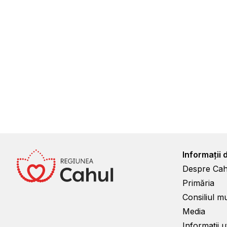
Informații 
Despre Cah
Primăria
Consiliul m
Media
Informații ut