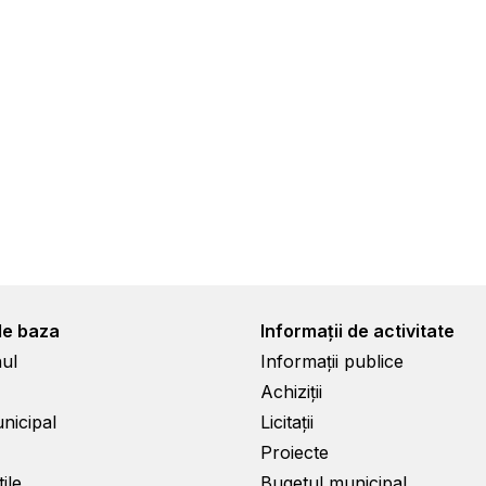
de baza
Informații de activitate
ul
Informații publice
Achiziții
unicipal
Licitații
Proiecte
ile
Bugetul municipal