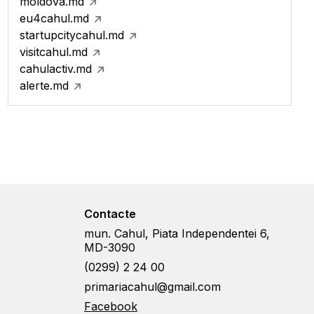
moldova.md
eu4cahul.md
startupcitycahul.md
visitcahul.md
cahulactiv.md
alerte.md
Contacte
mun. Cahul, Piata Independentei 6,
MD-3090
(0299) 2 24 00
primariacahul@gmail.com
Facebook