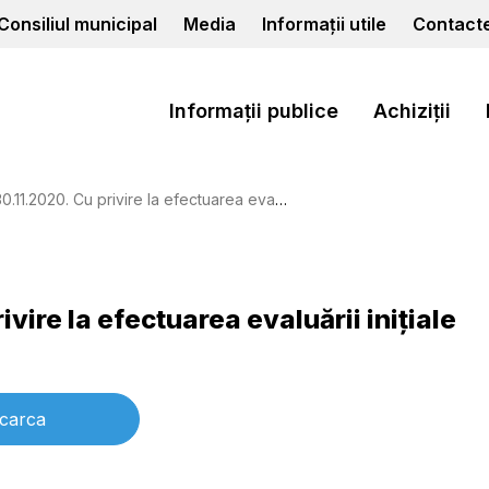
Consiliul municipal
Media
Informații utile
Contact
Informații publice
Achiziții
u privire la efectuarea evaluării iniţiale a situaţiei copilului
ivire la efectuarea evaluării iniţiale
carca