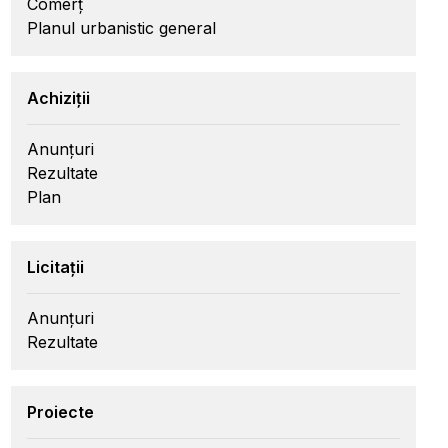
Comerț
Planul urbanistic general
Achiziții
Anunțuri
Rezultate
Plan
Licitații
Anunțuri
Rezultate
Proiecte