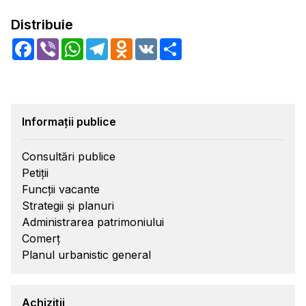
Distribuie
Facebook
Viber
WhatsApp
Telegram
Odnoklassniki
VK
Share
Informații publice
Consultări publice
Petiții
Funcții vacante
Strategii și planuri
Administrarea patrimoniului
Comerț
Planul urbanistic general
Achiziții