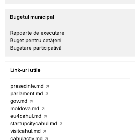
Bugetul municipal
Rapoarte de executare
Buget pentru cetățeni
Bugetare participativă
Link-uri utile
presedinte.md
parlament.md
gov.md
moldova.md
eu4cahul.md
startupcitycahul.md
visitcahul.md
cahulactiv.md