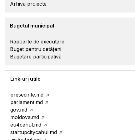
Arhiva proiecte
Bugetul municipal
Rapoarte de executare
Buget pentru cetățeni
Bugetare participativă
Link-uri utile
presedinte.md
parlament.md
gov.md
moldova.md
eu4cahul.md
startupcitycahul.md
visitcahul.md