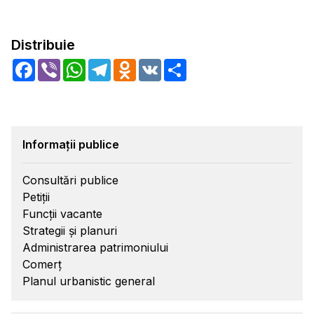
Distribuie
Facebook
Viber
WhatsApp
Telegram
Odnoklassniki
VK
Share
Informații publice
Consultări publice
Petiții
Funcții vacante
Strategii și planuri
Administrarea patrimoniului
Comerț
Planul urbanistic general