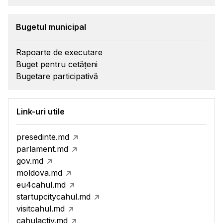
Bugetul municipal
Rapoarte de executare
Buget pentru cetățeni
Bugetare participativă
Link-uri utile
presedinte.md
parlament.md
gov.md
moldova.md
eu4cahul.md
startupcitycahul.md
visitcahul.md
cahulactiv.md