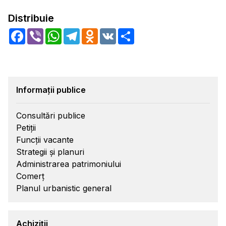
Distribuie
Facebook
Viber
WhatsApp
Telegram
Odnoklassniki
VK
Share
Informații publice
Consultări publice
Petiții
Funcții vacante
Strategii și planuri
Administrarea patrimoniului
Comerț
Planul urbanistic general
Achiziții