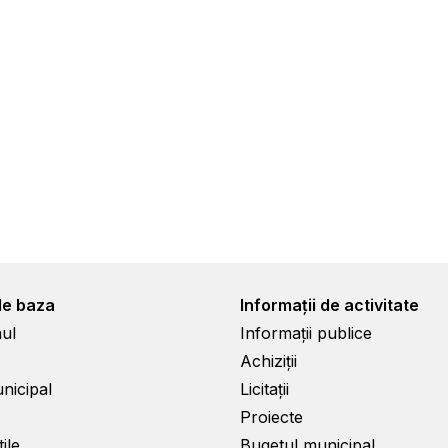
de baza
Informații de activitate
ul
Informații publice
Achiziții
unicipal
Licitații
Proiecte
ile
Bugetul municipal