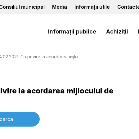
Consiliul municipal
Media
Informații utile
Contact
Informații publice
Achiziții
21. Cu privire la acordarea mijlocului de transport
ivire la acordarea mijlocului de
carca