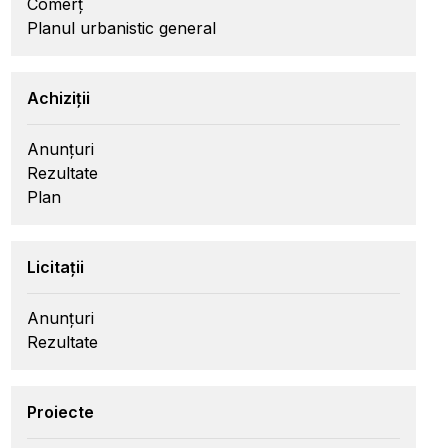
Comerț
Planul urbanistic general
Achiziții
Anunțuri
Rezultate
Plan
Licitații
Anunțuri
Rezultate
Proiecte