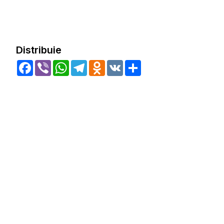
Distribuie
Facebook
Viber
WhatsApp
Telegram
Odnoklassniki
VK
Share