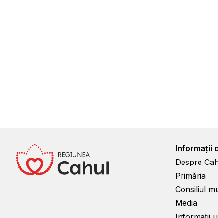
Informații 
Despre Cah
Primăria
Consiliul m
Media
Informații ut