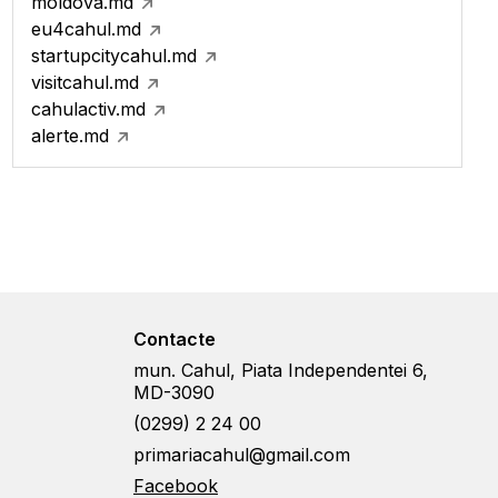
moldova.md
eu4cahul.md
startupcitycahul.md
visitcahul.md
cahulactiv.md
alerte.md
Contacte
mun. Cahul, Piata Independentei 6,
MD-3090
(0299) 2 24 00
primariacahul@gmail.com
Facebook