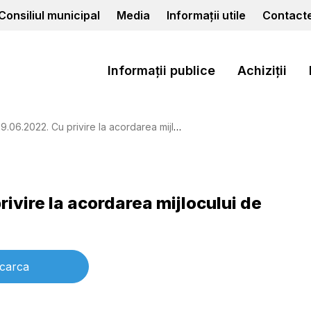
Consiliul municipal
Media
Informații utile
Contact
Informații publice
Achiziții
022. Cu privire la acordarea mijlocului de transport
rivire la acordarea mijlocului de
carca