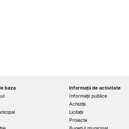
de baza
Informații de activitate
ul
Informații publice
Achiziții
unicipal
Licitații
Proiecte
ile
Bugetul municipal