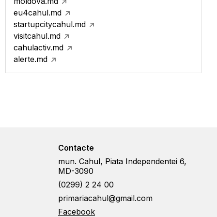
moldova.md
eu4cahul.md
startupcitycahul.md
visitcahul.md
cahulactiv.md
alerte.md
Contacte
mun. Cahul, Piata Independentei 6,
MD-3090
(0299) 2 24 00
primariacahul@gmail.com
Facebook