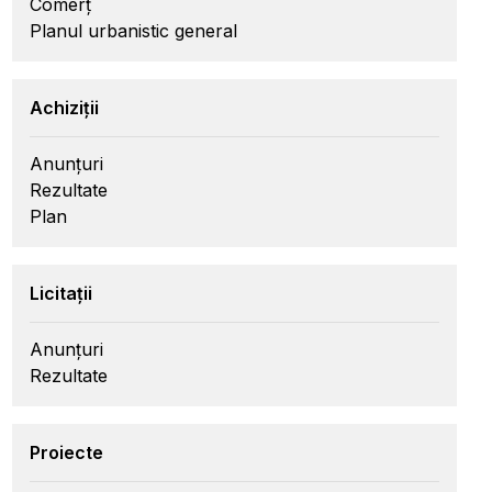
Comerț
Planul urbanistic general
Achiziții
Anunțuri
Rezultate
Plan
Licitații
Anunțuri
Rezultate
Proiecte