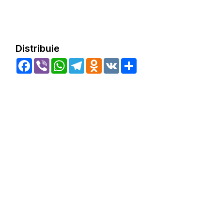
Distribuie
Facebook
Viber
WhatsApp
Telegram
Odnoklassniki
VK
Share