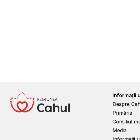
Informații 
Despre Cah
Primăria
Consiliul m
Media
Informații ut