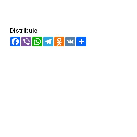
Distribuie
Facebook
Viber
WhatsApp
Telegram
Odnoklassniki
VK
Share