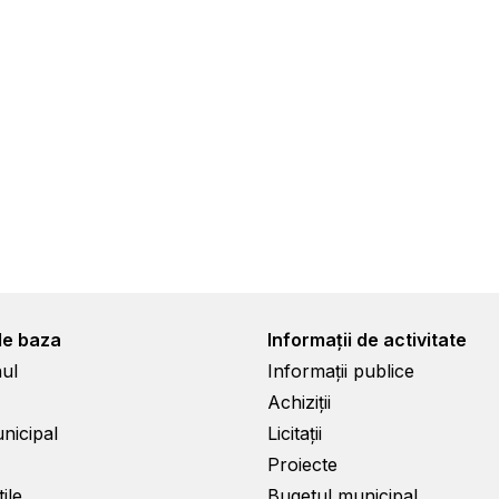
de baza
Informații de activitate
ul
Informații publice
Achiziții
unicipal
Licitații
Proiecte
ile
Bugetul municipal