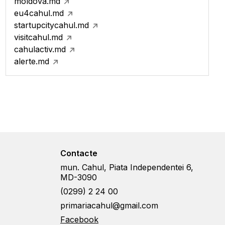
moldova.md
eu4cahul.md
startupcitycahul.md
visitcahul.md
cahulactiv.md
alerte.md
Contacte
mun. Cahul, Piata Independentei 6,
MD-3090
(0299) 2 24 00
primariacahul@gmail.com
Facebook