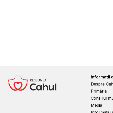
Informații 
Despre Cah
Primăria
Consiliul m
Media
Informații ut