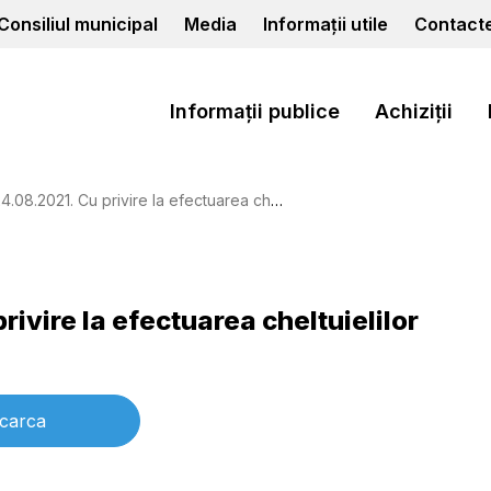
Consiliul municipal
Media
Informații utile
Contact
Informații publice
Achiziții
021. Cu privire la efectuarea cheltuielilor publice
rivire la efectuarea cheltuielilor
carca