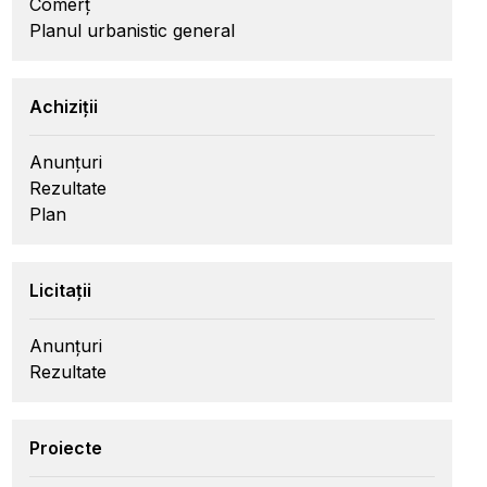
Comerț
Planul urbanistic general
Achiziții
Anunțuri
Rezultate
Plan
Licitații
Anunțuri
Rezultate
Proiecte