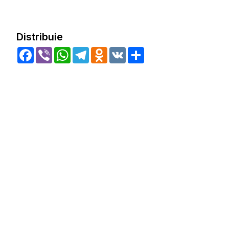
Distribuie
Facebook
Viber
WhatsApp
Telegram
Odnoklassniki
VK
Share