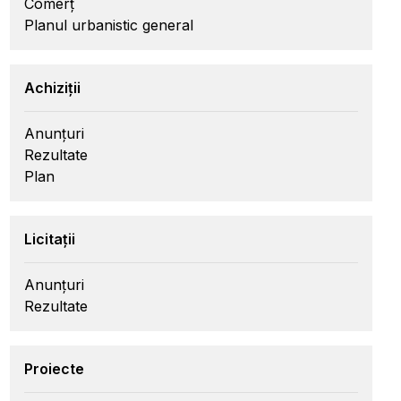
Comerț
Planul urbanistic general
Achiziții
Anunțuri
Rezultate
Plan
Licitații
Anunțuri
Rezultate
Proiecte