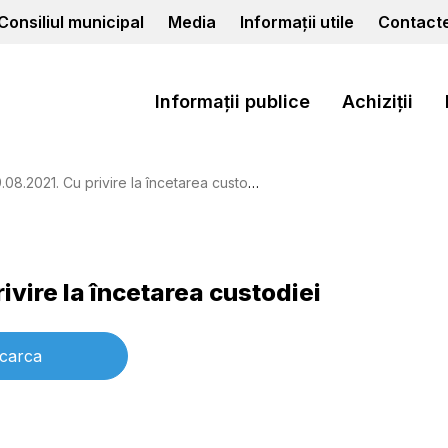
Consiliul municipal
Media
Informații utile
Contact
Informații publice
Achiziții
08.2021. Cu privire la încetarea custodiei
ivire la încetarea custodiei
carca