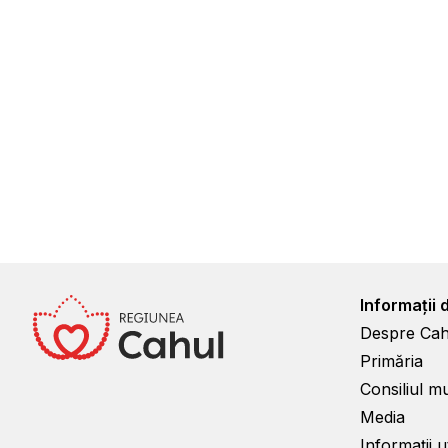
Informații 
Despre Cah
Primăria
Consiliul m
Media
Informații ut