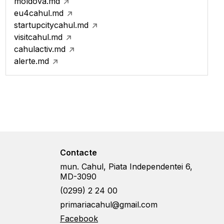
moldova.md
eu4cahul.md
startupcitycahul.md
visitcahul.md
cahulactiv.md
alerte.md
Contacte
mun. Cahul, Piata Independentei 6,
MD-3090
(0299) 2 24 00
primariacahul@gmail.com
Facebook