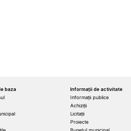
de baza
Informații de activitate
ul
Informații publice
Achiziții
unicipal
Licitații
Proiecte
ile
Bugetul municipal