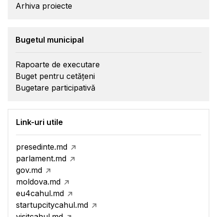
Arhiva proiecte
Bugetul municipal
Rapoarte de executare
Buget pentru cetățeni
Bugetare participativă
Link-uri utile
presedinte.md
parlament.md
gov.md
moldova.md
eu4cahul.md
startupcitycahul.md
visitcahul.md