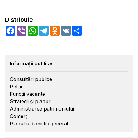
Distribuie
Facebook
Viber
WhatsApp
Telegram
Odnoklassniki
VK
Share
Informații publice
Consultări publice
Petiții
Funcții vacante
Strategii și planuri
Administrarea patrimoniului
Comerț
Planul urbanistic general