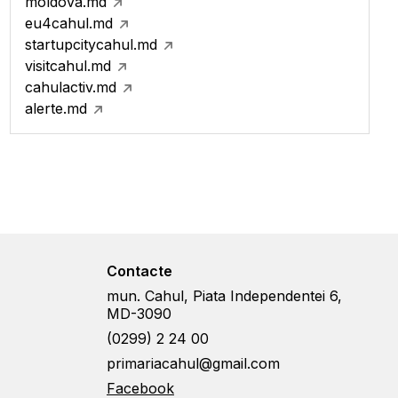
moldova.md
eu4cahul.md
startupcitycahul.md
visitcahul.md
cahulactiv.md
alerte.md
Contacte
mun. Cahul, Piata Independentei 6,
MD-3090
(0299) 2 24 00
primariacahul@gmail.com
Facebook