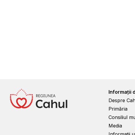
Informații 
Despre Cah
Primăria
Consiliul m
Media
Informații ut