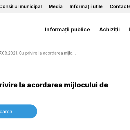
Consiliul municipal
Media
Informații utile
Contact
Informații publice
Achiziții
021. Cu privire la acordarea mijlocului de transport
rivire la acordarea mijlocului de
carca