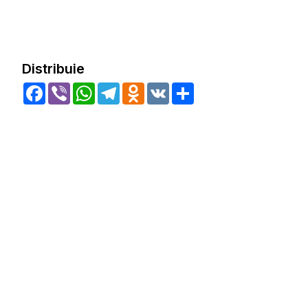
Distribuie
Facebook
Viber
WhatsApp
Telegram
Odnoklassniki
VK
Share