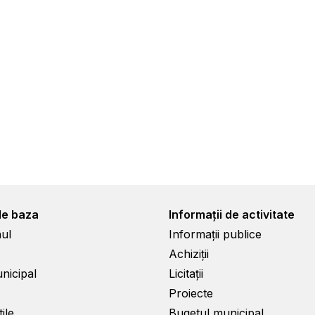
de baza
Informații de activitate
ul
Informații publice
Achiziții
unicipal
Licitații
Proiecte
ile
Bugetul municipal