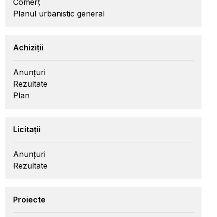
Comerț
Planul urbanistic general
Achiziții
Anunțuri
Rezultate
Plan
Licitații
Anunțuri
Rezultate
Proiecte