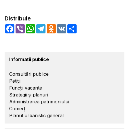
Distribuie
Facebook
Viber
WhatsApp
Telegram
Odnoklassniki
VK
Share
Informații publice
Consultări publice
Petiții
Funcții vacante
Strategii și planuri
Administrarea patrimoniului
Comerț
Planul urbanistic general