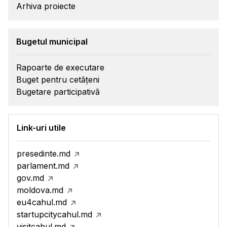
Arhiva proiecte
Bugetul municipal
Rapoarte de executare
Buget pentru cetățeni
Bugetare participativă
Link-uri utile
presedinte.md
parlament.md
gov.md
moldova.md
eu4cahul.md
startupcitycahul.md
visitcahul.md