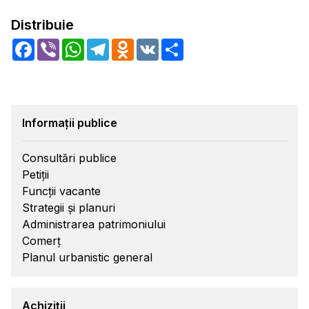
Distribuie
Facebook
Viber
WhatsApp
Telegram
Odnoklassniki
VK
Share
Informații publice
Consultări publice
Petiții
Funcții vacante
Strategii și planuri
Administrarea patrimoniului
Comerț
Planul urbanistic general
Achiziții