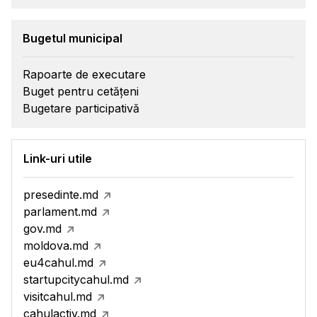
Bugetul municipal
Rapoarte de executare
Buget pentru cetățeni
Bugetare participativă
Link-uri utile
presedinte.md
parlament.md
gov.md
moldova.md
eu4cahul.md
startupcitycahul.md
visitcahul.md
cahulactiv.md