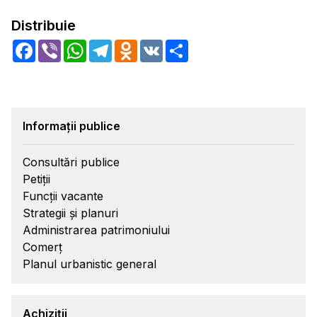
Distribuie
Facebook
Viber
WhatsApp
Telegram
Odnoklassniki
VK
Share
Informații publice
Consultări publice
Petiții
Funcții vacante
Strategii și planuri
Administrarea patrimoniului
Comerț
Planul urbanistic general
Achiziții