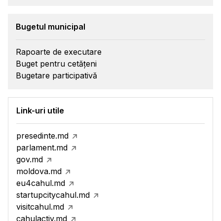
Bugetul municipal
Rapoarte de executare
Buget pentru cetățeni
Bugetare participativă
Link-uri utile
presedinte.md
parlament.md
gov.md
moldova.md
eu4cahul.md
startupcitycahul.md
visitcahul.md
cahulactiv.md