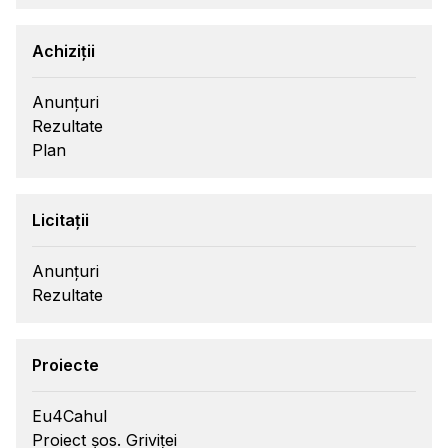
Achiziții
Anunțuri
Rezultate
Plan
Licitații
Anunțuri
Rezultate
Proiecte
Eu4Cahul
Proiect șos. Griviței