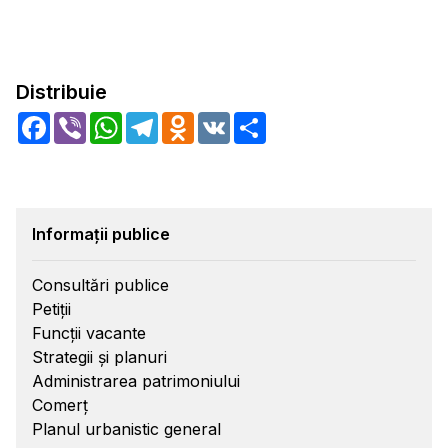
Distribuie
Facebook
Viber
WhatsApp
Telegram
Odnoklassniki
VK
Share
Informații publice
Consultări publice
Petiții
Funcții vacante
Strategii și planuri
Administrarea patrimoniului
Comerț
Planul urbanistic general