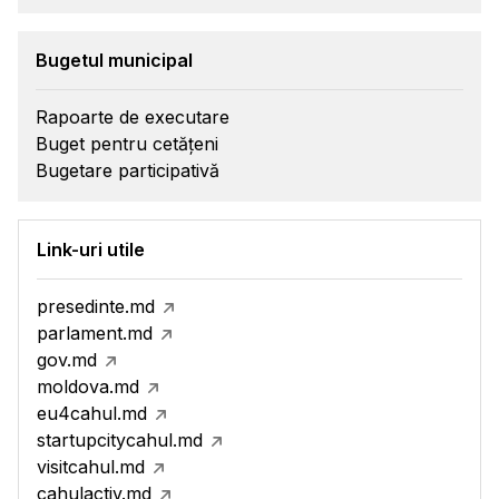
Bugetul municipal
Rapoarte de executare
Buget pentru cetățeni
Bugetare participativă
Link-uri utile
presedinte.md
parlament.md
gov.md
moldova.md
eu4cahul.md
startupcitycahul.md
visitcahul.md
cahulactiv.md