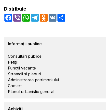
Distribuie
Facebook
Viber
WhatsApp
Telegram
Odnoklassniki
VK
Share
Informații publice
Consultări publice
Petiții
Funcții vacante
Strategii și planuri
Administrarea patrimoniului
Comerț
Planul urbanistic general
Achiziții