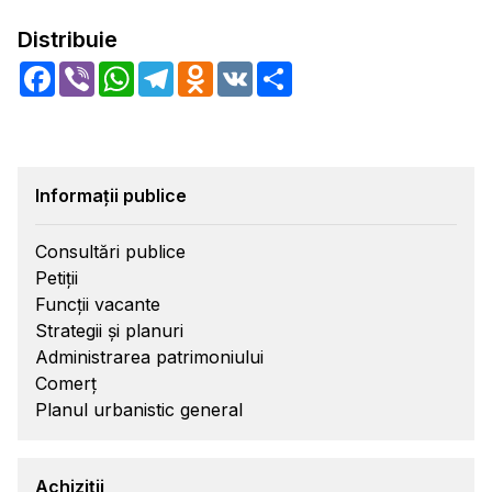
Distribuie
Facebook
Viber
WhatsApp
Telegram
Odnoklassniki
VK
Share
Informații publice
Consultări publice
Petiții
Funcții vacante
Strategii și planuri
Administrarea patrimoniului
Comerț
Planul urbanistic general
Achiziții