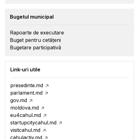
Bugetul municipal
Rapoarte de executare
Buget pentru cetățeni
Bugetare participativă
Link-uri utile
presedinte.md
parlament.md
gov.md
moldova.md
eu4cahul.md
startupcitycahul.md
visitcahul.md
cahulactiv.md