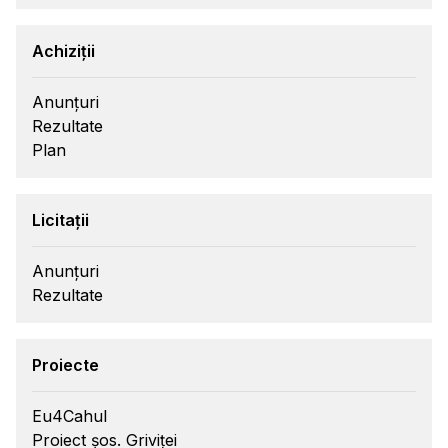
Achiziții
Anunțuri
Rezultate
Plan
Licitații
Anunțuri
Rezultate
Proiecte
Eu4Cahul
Proiect șos. Griviței