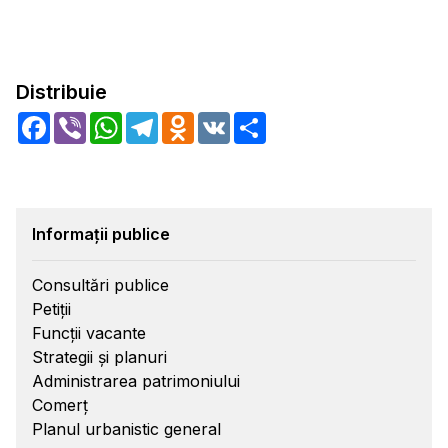
Distribuie
Facebook
Viber
WhatsApp
Telegram
Odnoklassniki
VK
Share
Informații publice
Consultări publice
Petiții
Funcții vacante
Strategii și planuri
Administrarea patrimoniului
Comerț
Planul urbanistic general