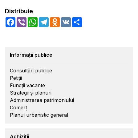
Distribuie
Facebook
Viber
WhatsApp
Telegram
Odnoklassniki
VK
Share
Informații publice
Consultări publice
Petiții
Funcții vacante
Strategii și planuri
Administrarea patrimoniului
Comerț
Planul urbanistic general
Achiziții