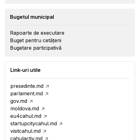
Bugetul municipal
Rapoarte de executare
Buget pentru cetățeni
Bugetare participativă
Link-uri utile
presedinte.md
parlament.md
gov.md
moldova.md
eu4cahul.md
startupcitycahul.md
visitcahul.md
cahulactiv.md