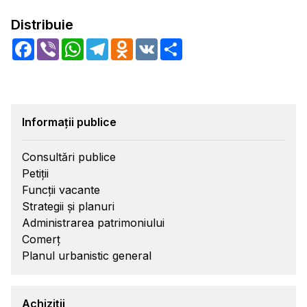
Distribuie
Facebook
Viber
WhatsApp
Telegram
Odnoklassniki
VK
Share
Informații publice
Consultări publice
Petiții
Funcții vacante
Strategii și planuri
Administrarea patrimoniului
Comerț
Planul urbanistic general
Achiziții