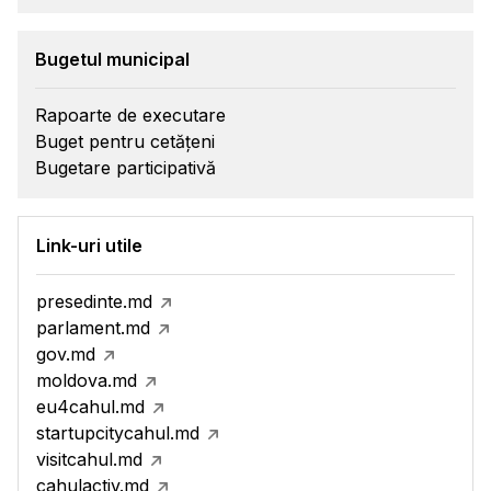
Bugetul municipal
Rapoarte de executare
Buget pentru cetățeni
Bugetare participativă
Link-uri utile
presedinte.md
parlament.md
gov.md
moldova.md
eu4cahul.md
startupcitycahul.md
visitcahul.md
cahulactiv.md