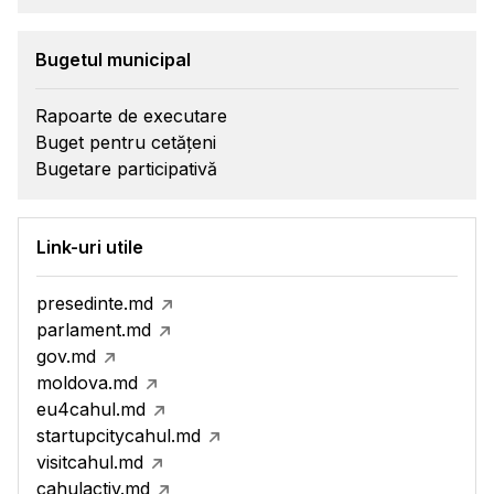
Bugetul municipal
Rapoarte de executare
Buget pentru cetățeni
Bugetare participativă
Link-uri utile
presedinte.md
parlament.md
gov.md
moldova.md
eu4cahul.md
startupcitycahul.md
visitcahul.md
cahulactiv.md