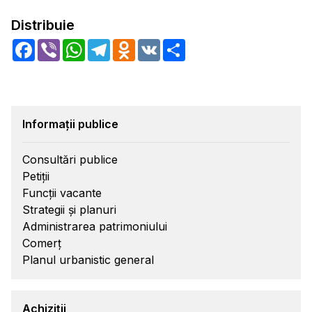
Distribuie
Facebook
Viber
WhatsApp
Telegram
Odnoklassniki
VK
Share
Informații publice
Consultări publice
Petiții
Funcții vacante
Strategii și planuri
Administrarea patrimoniului
Comerț
Planul urbanistic general
Achiziții