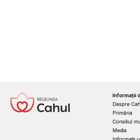
Informații 
Despre Cah
Primăria
Consiliul m
Media
Informații ut