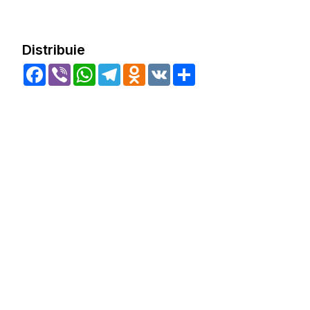
Distribuie
Facebook
Viber
WhatsApp
Telegram
Odnoklassniki
VK
Share