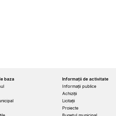
de baza
Informații de activitate
ul
Informații publice
Achiziții
unicipal
Licitații
Proiecte
ile
Bugetul municipal