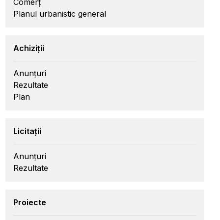
Comerț
Planul urbanistic general
Achiziții
Anunțuri
Rezultate
Plan
Licitații
Anunțuri
Rezultate
Proiecte