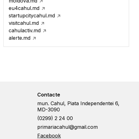
moldova.md
eu4cahul.md
startupcitycahul.md
visitcahul.md
cahulactiv.md
alerte.md
Contacte
mun. Cahul, Piata Independentei 6,
MD-3090
(0299) 2 24 00
primariacahul@gmail.com
Facebook