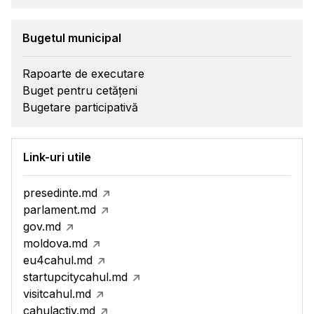
Bugetul municipal
Rapoarte de executare
Buget pentru cetățeni
Bugetare participativă
Link-uri utile
presedinte.md
parlament.md
gov.md
moldova.md
eu4cahul.md
startupcitycahul.md
visitcahul.md
cahulactiv.md