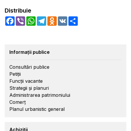
Distribuie
Facebook
Viber
WhatsApp
Telegram
Odnoklassniki
VK
Share
Informații publice
Consultări publice
Petiții
Funcții vacante
Strategii și planuri
Administrarea patrimoniului
Comerț
Planul urbanistic general
Achiziții