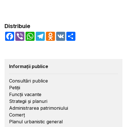
Distribuie
Facebook
Viber
WhatsApp
Telegram
Odnoklassniki
VK
Share
Informații publice
Consultări publice
Petiții
Funcții vacante
Strategii și planuri
Administrarea patrimoniului
Comerț
Planul urbanistic general