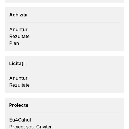
Achiziții
Anunțuri
Rezultate
Plan
Licitații
Anunțuri
Rezultate
Proiecte
Eu4Cahul
Proiect șos. Griviței