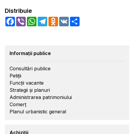
Distribuie
Facebook
Viber
WhatsApp
Telegram
Odnoklassniki
VK
Share
Informații publice
Consultări publice
Petiții
Funcții vacante
Strategii și planuri
Administrarea patrimoniului
Comerț
Planul urbanistic general
Achiziții