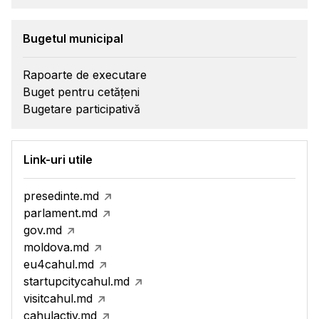
Bugetul municipal
Rapoarte de executare
Buget pentru cetățeni
Bugetare participativă
Link-uri utile
presedinte.md
parlament.md
gov.md
moldova.md
eu4cahul.md
startupcitycahul.md
visitcahul.md
cahulactiv.md