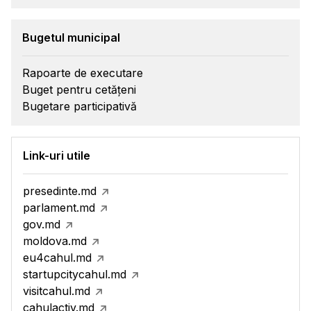
Bugetul municipal
Rapoarte de executare
Buget pentru cetățeni
Bugetare participativă
Link-uri utile
presedinte.md
parlament.md
gov.md
moldova.md
eu4cahul.md
startupcitycahul.md
visitcahul.md
cahulactiv.md