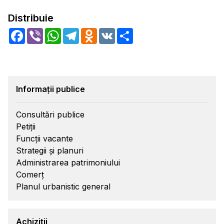
Distribuie
Facebook
Viber
WhatsApp
Telegram
Odnoklassniki
VK
Share
Informații publice
Consultări publice
Petiții
Funcții vacante
Strategii și planuri
Administrarea patrimoniului
Comerț
Planul urbanistic general
Achiziții