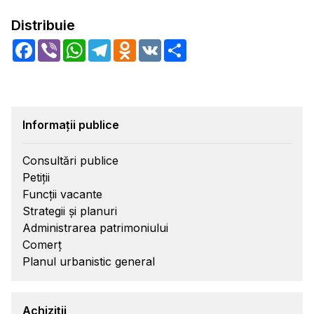
Distribuie
Facebook
Viber
WhatsApp
Telegram
Odnoklassniki
VK
Share
Informații publice
Consultări publice
Petiții
Funcții vacante
Strategii și planuri
Administrarea patrimoniului
Comerț
Planul urbanistic general
Achiziții