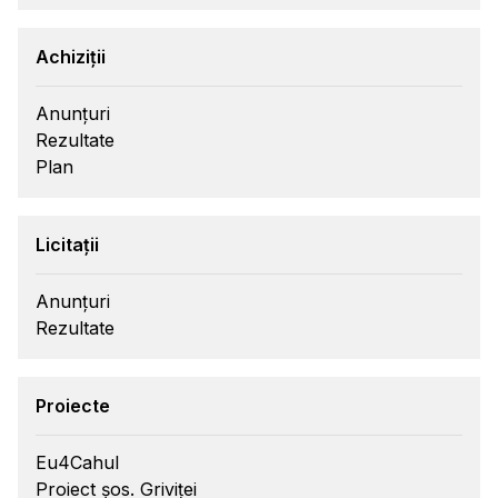
Achiziții
Anunțuri
Rezultate
Plan
Licitații
Anunțuri
Rezultate
Proiecte
Eu4Cahul
Proiect șos. Griviței