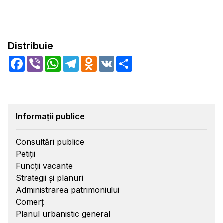
Distribuie
Facebook
Viber
WhatsApp
Telegram
Odnoklassniki
VK
Share
Informații publice
Consultări publice
Petiții
Funcții vacante
Strategii și planuri
Administrarea patrimoniului
Comerț
Planul urbanistic general