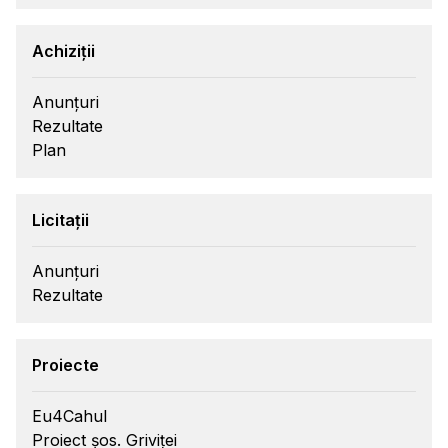
Achiziții
Anunțuri
Rezultate
Plan
Licitații
Anunțuri
Rezultate
Proiecte
Eu4Cahul
Proiect șos. Griviței