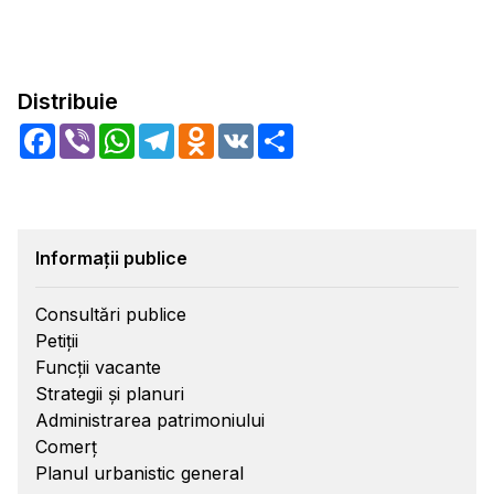
Distribuie
Facebook
Viber
WhatsApp
Telegram
Odnoklassniki
VK
Share
Informații publice
Consultări publice
Petiții
Funcții vacante
Strategii și planuri
Administrarea patrimoniului
Comerț
Planul urbanistic general