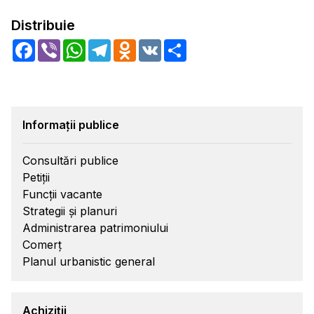
Distribuie
Facebook
Viber
WhatsApp
Telegram
Odnoklassniki
VK
Share
Informații publice
Consultări publice
Petiții
Funcții vacante
Strategii și planuri
Administrarea patrimoniului
Comerț
Planul urbanistic general
Achiziții