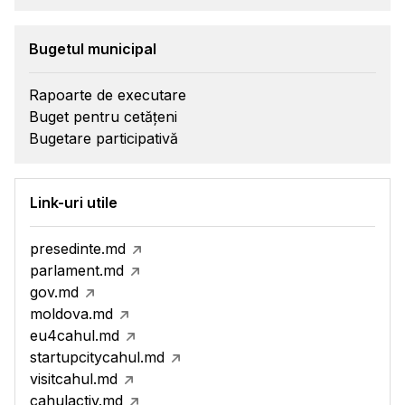
Bugetul municipal
Rapoarte de executare
Buget pentru cetățeni
Bugetare participativă
Link-uri utile
presedinte.md
parlament.md
gov.md
moldova.md
eu4cahul.md
startupcitycahul.md
visitcahul.md
cahulactiv.md