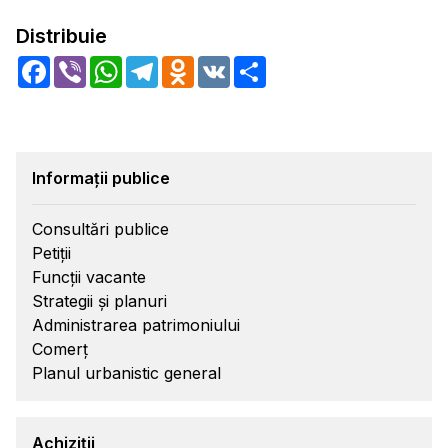
Distribuie
Facebook
Viber
WhatsApp
Telegram
Odnoklassniki
VK
Share
Informații publice
Consultări publice
Petiții
Funcții vacante
Strategii și planuri
Administrarea patrimoniului
Comerț
Planul urbanistic general
Achiziții