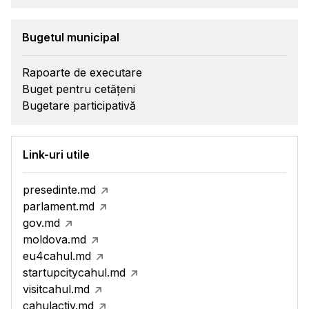
Bugetul municipal
Rapoarte de executare
Buget pentru cetățeni
Bugetare participativă
Link-uri utile
presedinte.md
parlament.md
gov.md
moldova.md
eu4cahul.md
startupcitycahul.md
visitcahul.md
cahulactiv.md