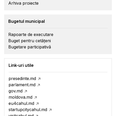
Arhiva proiecte
Bugetul municipal
Rapoarte de executare
Buget pentru cetățeni
Bugetare participativă
Link-uri utile
presedinte.md
parlament.md
gov.md
moldova.md
eu4cahul.md
startupcitycahul.md
visitcahul.md