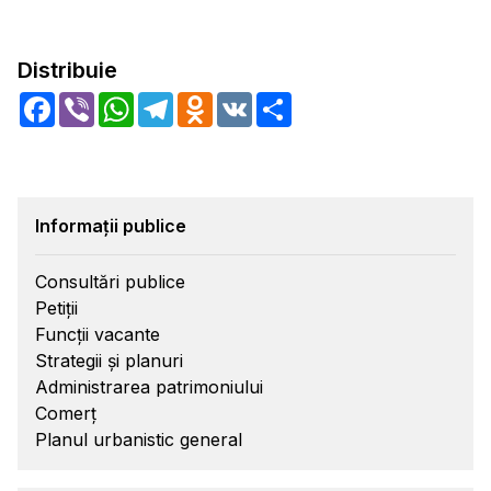
Distribuie
Facebook
Viber
WhatsApp
Telegram
Odnoklassniki
VK
Share
Informații publice
Consultări publice
Petiții
Funcții vacante
Strategii și planuri
Administrarea patrimoniului
Comerț
Planul urbanistic general