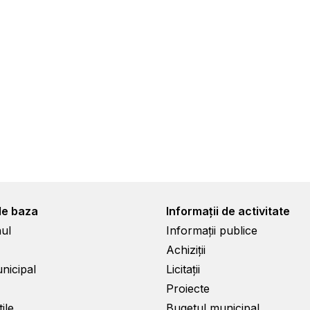
de baza
Informații de activitate
ul
Informații publice
Achiziții
unicipal
Licitații
Proiecte
ile
Bugetul municipal