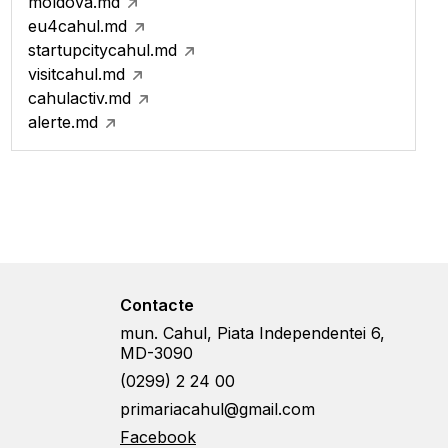
moldova.md
eu4cahul.md
startupcitycahul.md
visitcahul.md
cahulactiv.md
alerte.md
Contacte
mun. Cahul, Piata Independentei 6,
MD-3090
(0299) 2 24 00
primariacahul@gmail.com
Facebook