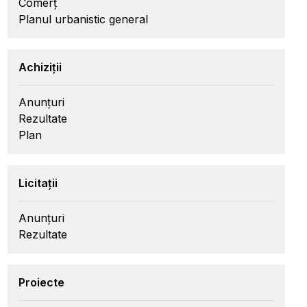
Comerț
Planul urbanistic general
Achiziții
Anunțuri
Rezultate
Plan
Licitații
Anunțuri
Rezultate
Proiecte