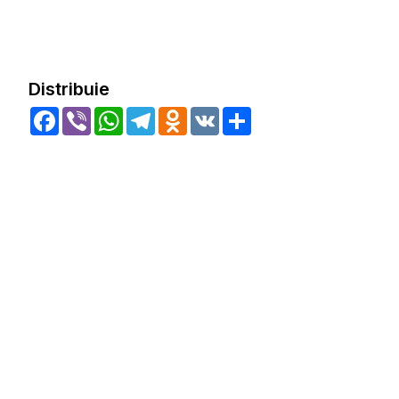
Distribuie
Facebook
Viber
WhatsApp
Telegram
Odnoklassniki
VK
Share