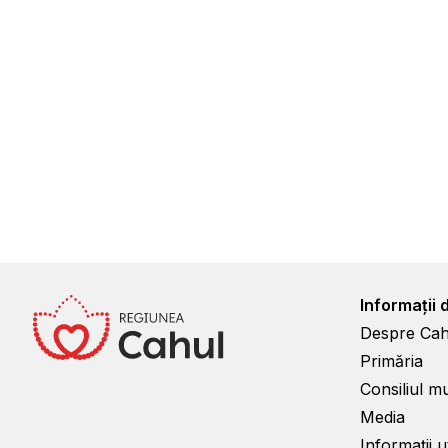
Informații 
Despre Cah
Primăria
Consiliul m
Media
Informații ut