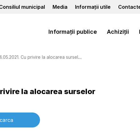
Consiliul municipal
Media
Informații utile
Contact
Informații publice
Achiziții
2021. Cu privire la alocarea surselor financiare
rivire la alocarea surselor
carca