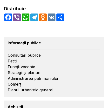
Distribuie
Facebook
Viber
WhatsApp
Telegram
Odnoklassniki
VK
Share
Informații publice
Consultări publice
Petiții
Funcții vacante
Strategii și planuri
Administrarea patrimoniului
Comerț
Planul urbanistic general
Achiziții