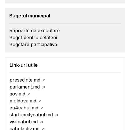
Bugetul municipal
Rapoarte de executare
Buget pentru cetățeni
Bugetare participativă
Link-uri utile
presedinte.md
parlament.md
gov.md
moldova.md
eu4cahul.md
startupcitycahul.md
visitcahul.md
cahulactiv.md