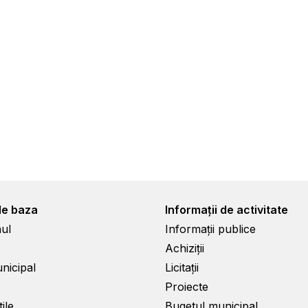
de baza
Informații de activitate
ul
Informații publice
Achiziții
unicipal
Licitații
Proiecte
ile
Bugetul municipal