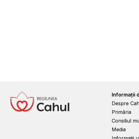
Informații 
Despre Cah
Primăria
Consiliul m
Media
Informații ut