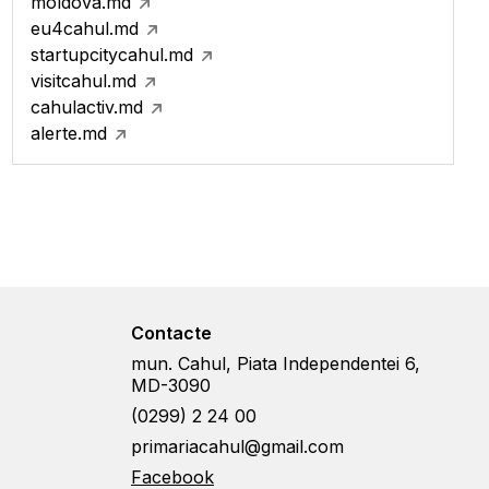
moldova.md
eu4cahul.md
startupcitycahul.md
visitcahul.md
cahulactiv.md
alerte.md
Contacte
mun. Cahul, Piata Independentei 6,
MD-3090
(0299) 2 24 00
primariacahul@gmail.com
Facebook