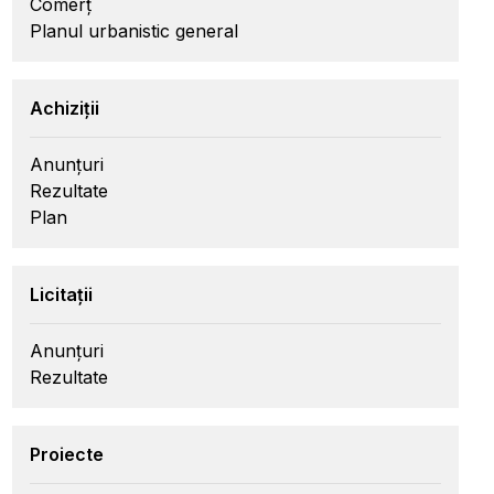
Comerț
Planul urbanistic general
Achiziții
Anunțuri
Rezultate
Plan
Licitații
Anunțuri
Rezultate
Proiecte