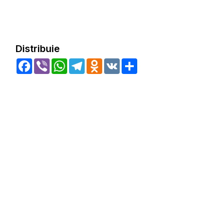
Distribuie
Facebook
Viber
WhatsApp
Telegram
Odnoklassniki
VK
Share