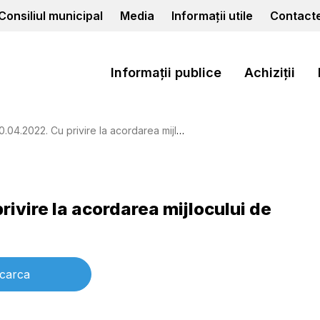
Consiliul municipal
Media
Informații utile
Contact
Informații publice
Achiziții
22. Cu privire la acordarea mijlocului de transport
rivire la acordarea mijlocului de
carca