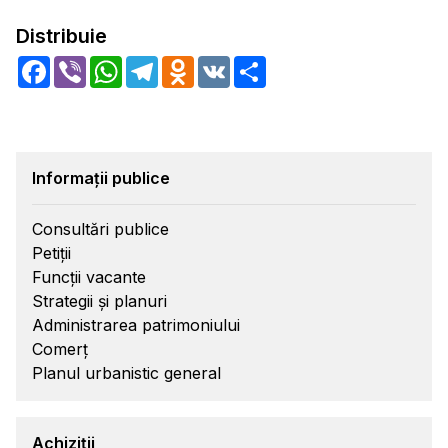
Distribuie
Facebook
Viber
WhatsApp
Telegram
Odnoklassniki
VK
Share
Informații publice
Consultări publice
Petiții
Funcții vacante
Strategii și planuri
Administrarea patrimoniului
Comerț
Planul urbanistic general
Achiziții