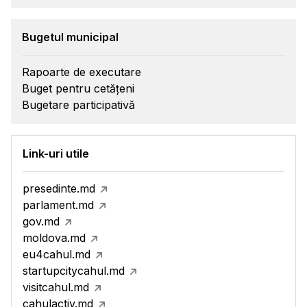
Bugetul municipal
Rapoarte de executare
Buget pentru cetățeni
Bugetare participativă
Link-uri utile
presedinte.md
parlament.md
gov.md
moldova.md
eu4cahul.md
startupcitycahul.md
visitcahul.md
cahulactiv.md