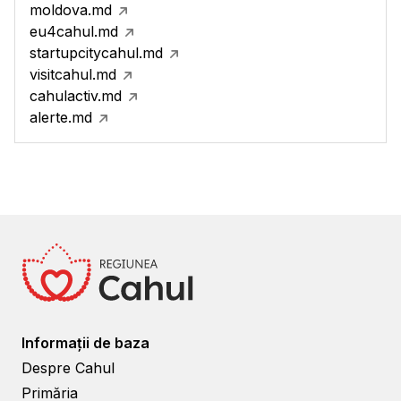
moldova.md
eu4cahul.md
startupcitycahul.md
visitcahul.md
cahulactiv.md
alerte.md
Informații de baza
Despre Cahul
Primăria