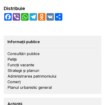
Distribuie
Facebook
Viber
WhatsApp
Telegram
Odnoklassniki
VK
Share
Informații publice
Consultări publice
Petiții
Funcții vacante
Strategii și planuri
Administrarea patrimoniului
Comerț
Planul urbanistic general
Achiziții