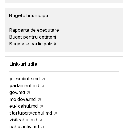
Bugetul municipal
Rapoarte de executare
Buget pentru cetățeni
Bugetare participativă
Link-uri utile
presedinte.md
parlament.md
gov.md
moldova.md
eu4cahul.md
startupcitycahul.md
visitcahul.md
cahulactiv.md