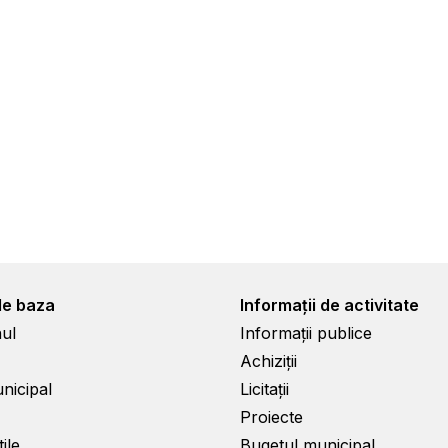
de baza
Informații de activitate
ul
Informații publice
Achiziții
unicipal
Licitații
Proiecte
ile
Bugetul municipal