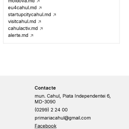
moldova.md
eu4cahul.md
startupcitycahul.md
visitcahul.md
cahulactiv.md
alerte.md
Contacte
mun. Cahul, Piata Independentei 6,
MD-3090
(0299) 2 24 00
primariacahul@gmail.com
Facebook