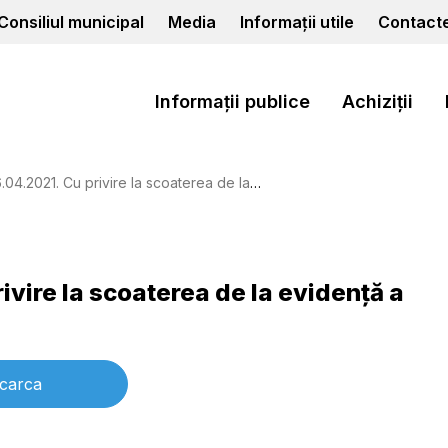
Consiliul municipal
Media
Informații utile
Contact
Informații publice
Achiziții
ivire la scoaterea de la evidenţă a copilului aflat în situaţie de risc
ivire la scoaterea de la evidenţă a
carca