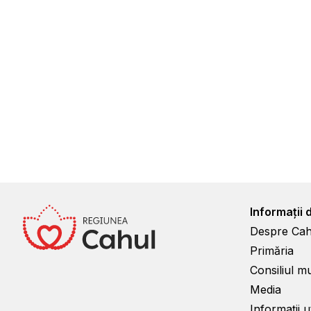
Informații 
Despre Cah
Primăria
Consiliul m
Media
Informații ut