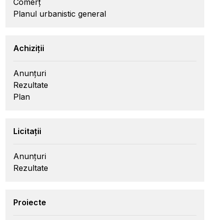
Comerț
Planul urbanistic general
Achiziții
Anunțuri
Rezultate
Plan
Licitații
Anunțuri
Rezultate
Proiecte