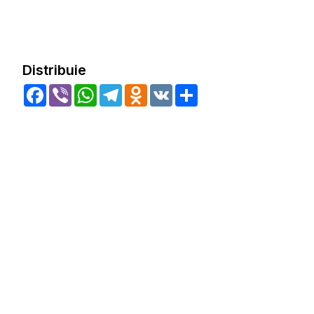
Distribuie
Facebook
Viber
WhatsApp
Telegram
Odnoklassniki
VK
Share