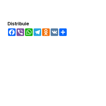
Distribuie
Facebook
Viber
WhatsApp
Telegram
Odnoklassniki
VK
Share