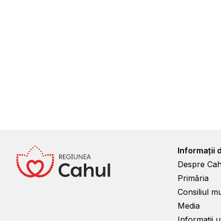
Informații 
Despre Cah
Primăria
Consiliul m
Media
Informații ut