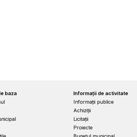
de baza
Informații de activitate
ul
Informații publice
Achiziții
unicipal
Licitații
Proiecte
ile
Bugetul municipal