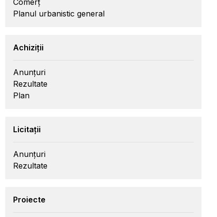
Comerț
Planul urbanistic general
Achiziții
Anunțuri
Rezultate
Plan
Licitații
Anunțuri
Rezultate
Proiecte