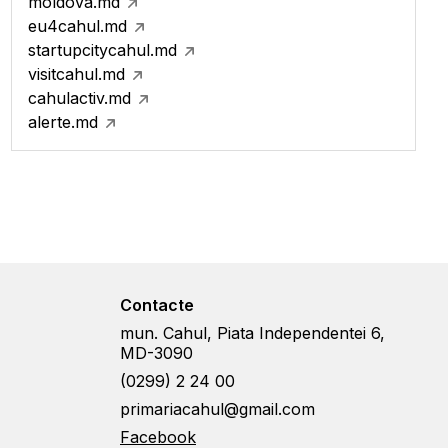
moldova.md
eu4cahul.md
startupcitycahul.md
visitcahul.md
cahulactiv.md
alerte.md
Contacte
mun. Cahul, Piata Independentei 6,
MD-3090
(0299) 2 24 00
primariacahul@gmail.com
Facebook