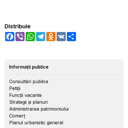
Distribuie
Facebook
Viber
WhatsApp
Telegram
Odnoklassniki
VK
Share
Informații publice
Consultări publice
Petiții
Funcții vacante
Strategii și planuri
Administrarea patrimoniului
Comerț
Planul urbanistic general