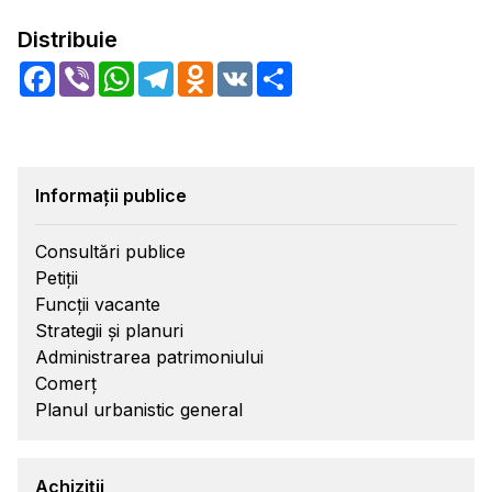
Distribuie
Facebook
Viber
WhatsApp
Telegram
Odnoklassniki
VK
Share
Informații publice
Consultări publice
Petiții
Funcții vacante
Strategii și planuri
Administrarea patrimoniului
Comerț
Planul urbanistic general
Achiziții