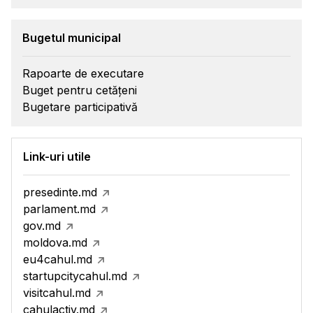
Bugetul municipal
Rapoarte de executare
Buget pentru cetățeni
Bugetare participativă
Link-uri utile
presedinte.md
parlament.md
gov.md
moldova.md
eu4cahul.md
startupcitycahul.md
visitcahul.md
cahulactiv.md