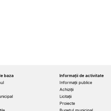
de baza
Informații de activitate
ul
Informații publice
Achiziții
unicipal
Licitații
Proiecte
ile
Bugetul municipal