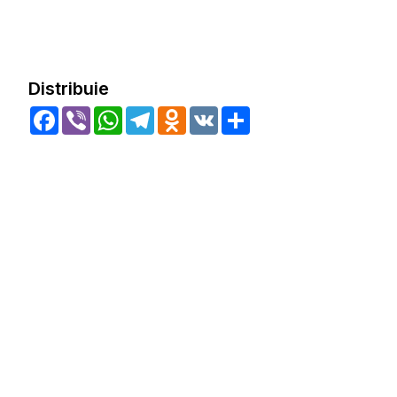
Distribuie
Facebook
Viber
WhatsApp
Telegram
Odnoklassniki
VK
Share