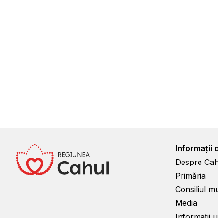
Informații 
Despre Cah
Primăria
Consiliul m
Media
Informații ut