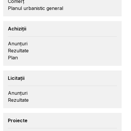
Comerț
Planul urbanistic general
Achiziții
Anunțuri
Rezultate
Plan
Licitații
Anunțuri
Rezultate
Proiecte