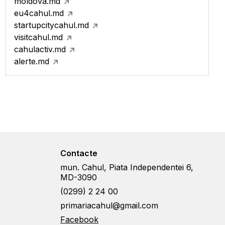
moldova.md
eu4cahul.md
startupcitycahul.md
visitcahul.md
cahulactiv.md
alerte.md
Contacte
mun. Cahul, Piata Independentei 6,
MD-3090
(0299) 2 24 00
primariacahul@gmail.com
Facebook