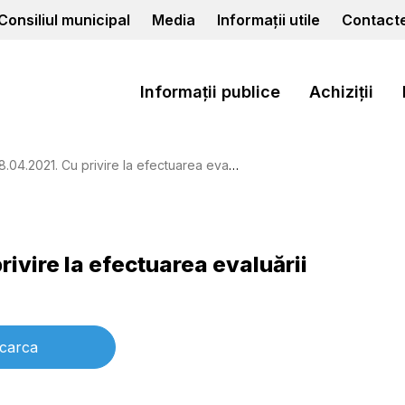
Consiliul municipal
Media
Informații utile
Contact
Informații publice
Achiziții
u privire la efectuarea evaluării iniţiale a situaţiei copilului
rivire la efectuarea evaluării
carca