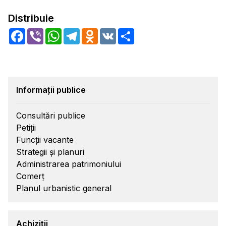
Distribuie
Facebook
Viber
WhatsApp
Telegram
Odnoklassniki
VK
Share
Informații publice
Consultări publice
Petiții
Funcții vacante
Strategii și planuri
Administrarea patrimoniului
Comerț
Planul urbanistic general
Achiziții