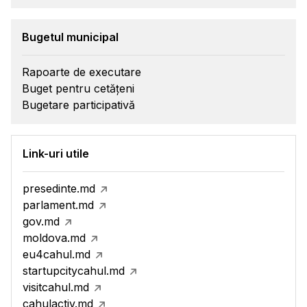
Bugetul municipal
Rapoarte de executare
Buget pentru cetățeni
Bugetare participativă
Link-uri utile
presedinte.md
parlament.md
gov.md
moldova.md
eu4cahul.md
startupcitycahul.md
visitcahul.md
cahulactiv.md